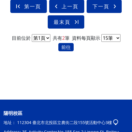
第一頁
上一頁
下一頁
最末頁
目前位於
共有
2
筆
資料每頁顯示
前往
陽明校區
地址：
112304 臺北市北投區立農街二段155號活動中心3樓
Address: 3F.,Activity Center,No.155,Sec.2,Linong St.,Beitou