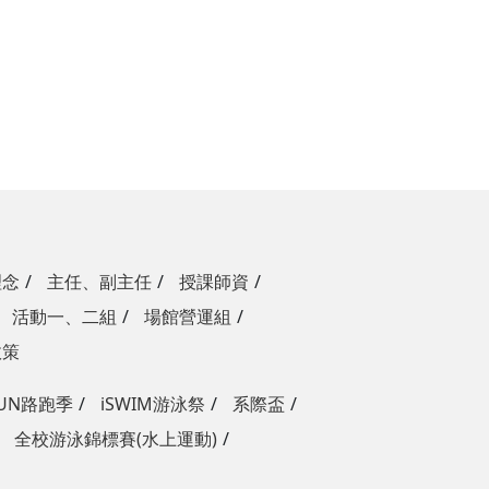
理念
主任、副主任
授課師資
活動一、二組
場館營運組
政策
RUN路跑季
iSWIM游泳祭
系際盃
全校游泳錦標賽(水上運動)