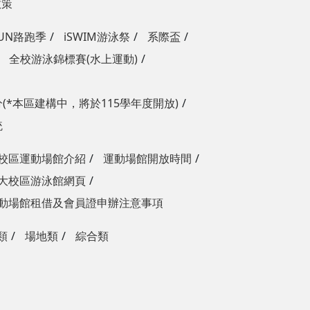
政策
RUN路跑季
iSWIM游泳祭
系際盃
全校游泳錦標賽(水上運動)
(*本區建構中，將於115學年度開放)
統
校區運動場館介紹
運動場館開放時間
大校區游泳館網頁
動場館租借及會員證申辦注意事項
類
場地類
綜合類