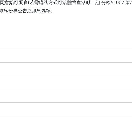
意始可調賽(若需聯絡方式可洽體育室活動二組 分機51002 蕭
各球隊粉專公告之訊息為準。