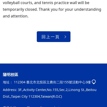
volleyball courts, and tennis practice wall will be
temporarily closed. Thank you for your understanding
and attention.
回上一頁
陽明校區
地址：
112304 臺北市北投區立農街二段155號活動中心3樓
Address: 3F.,Activity Center,No.155,Sec.2,Linong St.,Beitou
Dist.,Taipei City 112304,Taiwan(R.O.C)