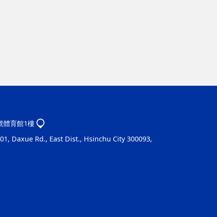
1號體育館1樓
1, Daxue Rd., East Dist., Hsinchu City 300093,