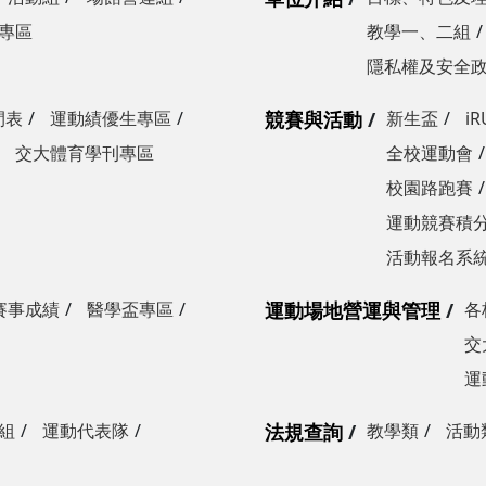
專區
教學一、二組
隱私權及安全
間表
運動績優生專區
競賽與活動
新生盃
i
交大體育學刊專區
全校運動會
校園路跑賽
運動競賽積分
活動報名系
賽事成績
醫學盃專區
運動場地營運與管理
各
交
運
組
運動代表隊
法規查詢
教學類
活動