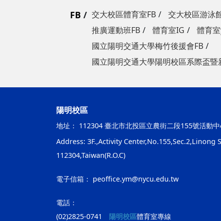
FB
交大校區體育室FB
交大校區游泳館
推廣運動班FB
體育室IG
體育室y
國立陽明交通大學梅竹後援會FB
國立陽明交通大學陽明校區系際盃暨
陽明校區
地址：
112304 臺北市北投區立農街二段155號活動中
Address: 3F.,Activity Center,No.155,Sec.2,Linong St
112304,Taiwan(R.O.C)
電子信箱：
peoffice.ym@nycu.edu.tw
電話：
(02)2825-0741
陽明校區
體育室專線