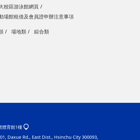
大校區游泳館網頁
動場館租借及會員證申辦注意事項
類
場地類
綜合類
1號體育館1樓
1, Daxue Rd., East Dist., Hsinchu City 300093,