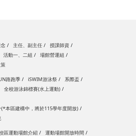
理念
主任、副主任
授課師資
活動一、二組
場館營運組
政策
RUN路跑季
iSWIM游泳祭
系際盃
全校游泳錦標賽(水上運動)
(*本區建構中，將於115學年度開放)
統
校區運動場館介紹
運動場館開放時間