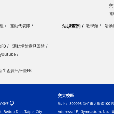
交
運
組
運動代表隊
法規查詢
教學類
活動
FB
運動場館意見回饋
outube
新生盃資訊平臺FB
交大校區
心3樓
地址：
300093 新竹市大學路100
.,Beitou Dist.,Taipei City
Address: 1F., Gymnasium, No. 100