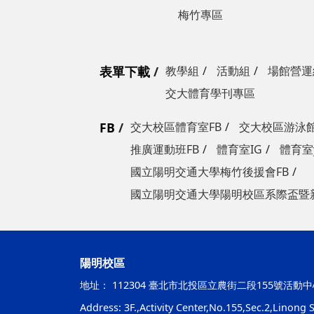
梅竹專區
表單下載
教學組
活動組
場館營運
交大體育學刊專區
FB
交大校區體育室FB
交大校區游泳館
推廣運動班FB
體育室IG
體育室y
國立陽明交通大學梅竹後援會FB
國立陽明交通大學陽明校區系際盃暨
陽明校區
地址：
112304 臺北市北投區立農街二段155號活動中
Address: 3F.,Activity Center,No.155,Sec.2,Linong St