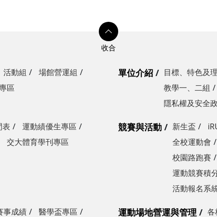
活動組
場館營運組
單位介紹
目標、特色及
專區
教學一、二組
隱私權及安全
間表
運動績優生專區
競賽與活動
新生盃
i
交大體育學刊專區
全校運動會
校園路跑賽
運動競賽積分
活動報名系
賽事成績
醫學盃專區
運動場地營運與管理
各