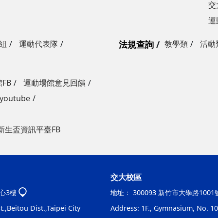
交
運
組
運動代表隊
法規查詢
教學類
活動
FB
運動場館意見回饋
outube
新生盃資訊平臺FB
交大校區
心3樓
地址：
300093 新竹市大學路100
.,Beitou Dist.,Taipei City
Address: 1F., Gymnasium, No. 100