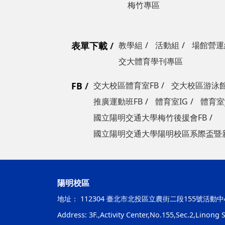
梅竹專區
表單下載
教學組
活動組
場館營運
交大體育學刊專區
FB
交大校區體育室FB
交大校區游泳館
推廣運動班FB
體育室IG
體育室y
國立陽明交通大學梅竹後援會FB
國立陽明交通大學陽明校區系際盃暨
陽明校區
地址：
112304 臺北市北投區立農街二段155號活動中
Address: 3F.,Activity Center,No.155,Sec.2,Linong St