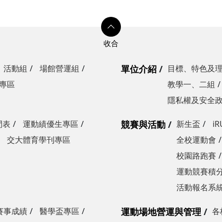
活動組
場館營運組
單位介紹
目標、特色及
專區
教學一、二組
隱私權及安全
間表
運動績優生專區
競賽與活動
新生盃
i
交大體育學刊專區
全校運動會
校園路跑賽
運動競賽積分
活動報名系
賽事成績
醫學盃專區
運動場地營運與管理
各