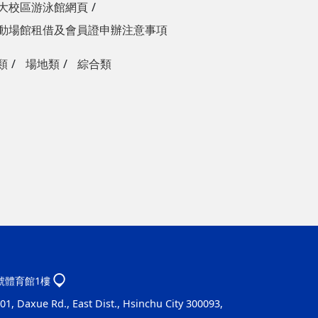
大校區游泳館網頁
動場館租借及會員證申辦注意事項
類
場地類
綜合類
1號體育館1樓
1, Daxue Rd., East Dist., Hsinchu City 300093,