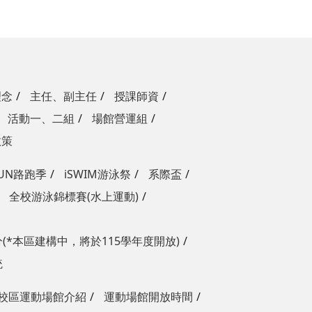
理念
主任、副主任
授課師資
活動一、二組
場館營運組
政策
RUN路跑季
iSWIM游泳祭
系際盃
全校游泳錦標賽(水上運動)
(*本區建構中，將於115學年度開放)
統
校區運動場館介紹
運動場館開放時間