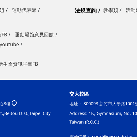
組
運動代表隊
法規查詢
教學類
活動
FB
運動場館意見回饋
outube
新生盃資訊平臺FB
交大校區
心3樓
地址：
300093 新竹市大學路100
.,Beitou Dist.,Taipei City
Address: 1F., Gymnasium, No. 100
Taiwan (R.O.C.)
電子信箱：
sport@nycu.edu.tw