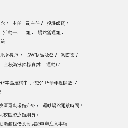
理念
主任、副主任
授課師資
活動一、二組
場館營運組
政策
RUN路跑季
iSWIM游泳祭
系際盃
全校游泳錦標賽(水上運動)
(*本區建構中，將於115學年度開放)
統
校區運動場館介紹
運動場館開放時間
大校區游泳館網頁
動場館租借及會員證申辦注意事項