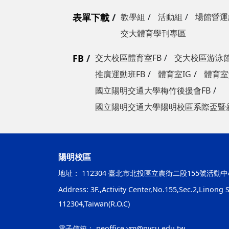
表單下載
教學組
活動組
場館營運
交大體育學刊專區
FB
交大校區體育室FB
交大校區游泳館
推廣運動班FB
體育室IG
體育室y
國立陽明交通大學梅竹後援會FB
國立陽明交通大學陽明校區系際盃暨
陽明校區
地址：
112304 臺北市北投區立農街二段155號活動中
Address: 3F.,Activity Center,No.155,Sec.2,Linong St
112304,Taiwan(R.O.C)
電子信箱：
peoffice.ym@nycu.edu.tw